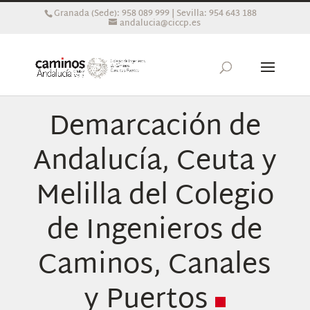
Granada (Sede): 958 089 999 | Sevilla: 954 643 188
andalucia@ciccp.es
Demarcación de
Andalucía, Ceuta y
Melilla del Colegio
de Ingenieros de
Caminos, Canales
y Puertos