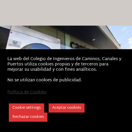
La web del Colegio de Ingenieros de Caminos, Canales y
Puertos utiliza cookies propias y de terceros para
mejorar su usabilidad y con fines analíticos.
No se utilizan cookies de publicidad.
Política de Cookies
Inicio
Aviso Legal, Términos de Uso y Política de privacidad
Cookie Policy
Cookie settings
Aceptar cookies
CICCP Andalucía © 2026 | Colegio de Caminos
Rechazar cookies
Canales y Puertos - Demarcación Andalucía,
Ceuta y Melilla