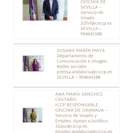
OFICINA DE
SEVILLA –
Servicio de
Visado
32fvf@ciccp.es
SEVILLA –
954643188
SUSANA MARÍN MAYA
Departamento de
Comunicación e Imagen.
Redes sociales
prensa.andalucia@ciccp.es
SEVILLA – 954643188
ANA MARÍA SÁNCHEZ
CASTAÑO
ICCP RESPONSABLE
OFICINA DE GRANADA –
Servicio de Visado y
Empleo. Apoyo a Jurídico.
32asc@ciccp.es
empleo.andalucia@ciccp.es