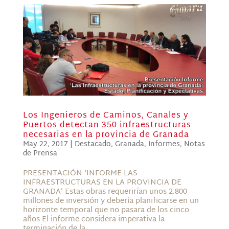
Los Ingenieros de Caminos, Canales y
Puertos detectan 350 infraestructuras
necesarias en la provincia de Granada
May 22, 2017
|
Destacado
,
Granada
,
Informes
,
Notas
de Prensa
PRESENTACIÓN ‘INFORME LAS
INFRAESTRUCTURAS EN LA PROVINCIA DE
GRANADA’ Estas obras requerirían unos 2.800
millones de inversión y debería planificarse en un
horizonte temporal que no pasara de los cinco
años El informe considera imperativa la
terminación de la...