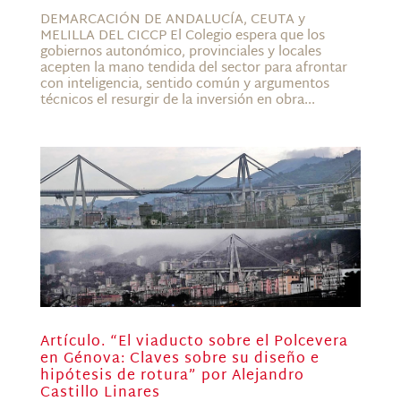
DEMARCACIÓN DE ANDALUCÍA, CEUTA y
MELILLA DEL CICCP El Colegio espera que los
gobiernos autonómico, provinciales y locales
acepten la mano tendida del sector para afrontar
con inteligencia, sentido común y argumentos
técnicos el resurgir de la inversión en obra...
Artículo. “El viaducto sobre el Polcevera
en Génova: Claves sobre su diseño e
hipótesis de rotura” por Alejandro
Castillo Linares