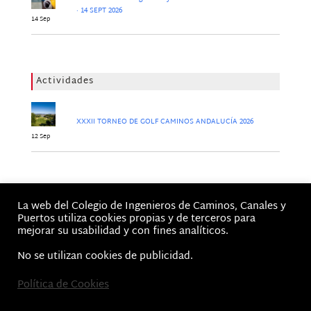
· 14 SEPT 2026
14 Sep
Actividades
XXXII TORNEO DE GOLF CAMINOS ANDALUCÍA 2026
12 Sep
Jornadas
La web del Colegio de Ingenieros de Caminos, Canales y
No hay Jornadas
Puertos utiliza cookies propias y de terceros para
mejorar su usabilidad y con fines analíticos.
No se utilizan cookies de publicidad.
Política de Cookies
Inicio
Aviso Legal, Términos de Uso y Política de privacidad
Cookie Policy