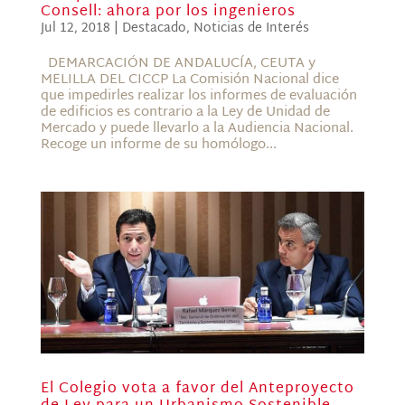
Consell: ahora por los ingenieros
Jul 12, 2018
|
Destacado
,
Noticias de Interés
DEMARCACIÓN DE ANDALUCÍA, CEUTA y
MELILLA DEL CICCP La Comisión Nacional dice
que impedirles realizar los informes de evaluación
de edificios es contrario a la Ley de Unidad de
Mercado y puede llevarlo a la Audiencia Nacional.
Recoge un informe de su homólogo...
El Colegio vota a favor del Anteproyecto