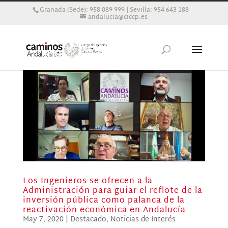
Granada (Sede): 958 089 999 | Sevilla: 954 643 188
andalucia@ciccp.es
Los Ingenieros se ofrecen a la
Administración para guiar el reflote de la
inversión pública como palanca de la
reactivación económica en Andalucía
May 7, 2020
|
Destacado
,
Noticias de Interés