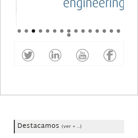
0
1
2
3
4
5
6
Destacamos
(ver + ..)