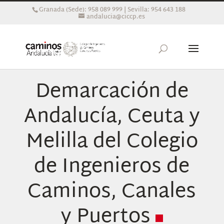
Granada (Sede): 958 089 999 | Sevilla: 954 643 188
andalucia@ciccp.es
Demarcación de
Andalucía, Ceuta y
Melilla del Colegio
de Ingenieros de
Caminos, Canales
y Puertos