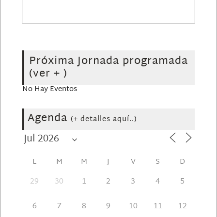
Próxima Jornada programada
(ver + )
No Hay Eventos
Agenda
(+ detalles aquí..)
L
M
M
J
V
S
D
29
30
1
2
3
4
5
6
7
8
9
10
11
12