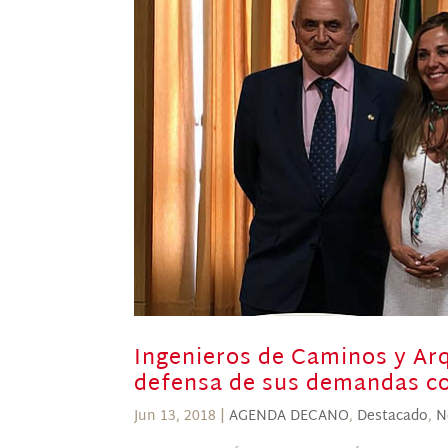
Ingenieros de Caminos y Arq
defensa de sus demandas 
Jun 13, 2018
|
AGENDA DECANO
,
Destacado
,
N