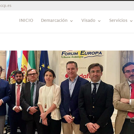
ccp.es
INICIO
Demarcación
Visado
Servicios