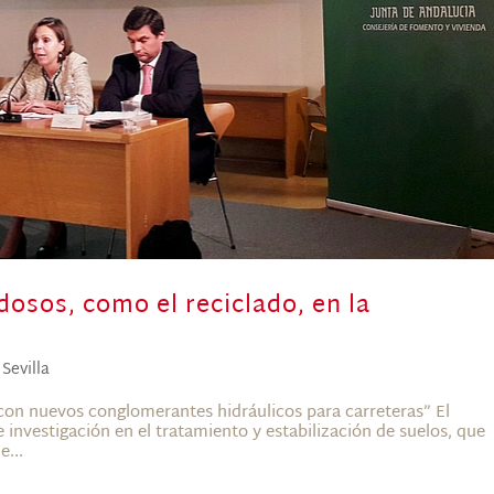
osos, como el reciclado, en la
,
Sevilla
con nuevos conglomerantes hidráulicos para carreteras” El
 investigación en el tratamiento y estabilización de suelos, que
e...