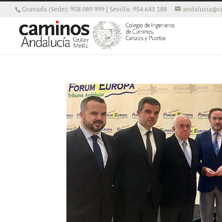
Granada (Sede): 958 089 999 | Sevilla: 954 643 188
andalucia@ci