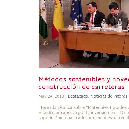
Métodos sostenibles y noved
construcción de carreteras
May 24, 2018
|
Destacado
,
Noticias de Interés
Jornada técnica sobre “Materiales tratados 
Vicedecano apostó por la inversión en I+D+i e
supondrá «un paso adelante en nuestra red d