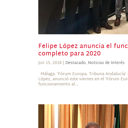
Felipe López anuncia el fun
completo para 2020
Jun 15, 2018
|
Destacado
,
Noticias de Interés
Málaga. ‘Fórum Europa. Tribuna Andalucía’ E
López, anunció este viernes en el ‘Fórum Eur
funcionamiento al...