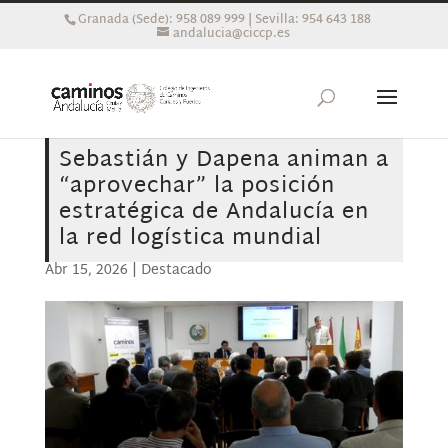
Granada (Sede): 958 089 999 | Sevilla: 954 643 188
andalucia@ciccp.es
Sebastián y Dapena animan a
“aprovechar” la posición
estratégica de Andalucía en
la red logística mundial
Abr 15, 2026
|
Destacado