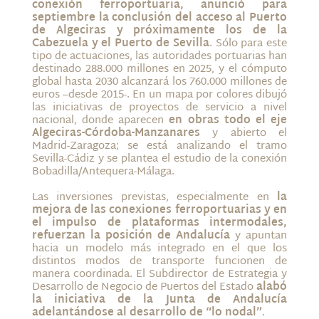
conexión ferroportuaria, anunció para
septiembre la conclusión del acceso al Puerto
de Algeciras y próximamente los de la
Cabezuela y el Puerto de Sevilla
. Sólo para este
tipo de actuaciones, las autoridades portuarias han
destinado 288.000 millones en 2025, y el cómputo
global hasta 2030 alcanzará los 760.000 millones de
euros –desde 2015-. En un mapa por colores dibujó
las iniciativas de proyectos de servicio a nivel
nacional, donde aparecen
en obras todo el eje
Algeciras-Córdoba-Manzanares
y abierto el
Madrid-Zaragoza; se está analizando el tramo
Sevilla-Cádiz y se plantea el estudio de la conexión
Bobadilla/Antequera-Málaga.
Las inversiones previstas, especialmente en
la
mejora de las conexiones ferroportuarias y en
el impulso de plataformas intermodales,
refuerzan la posición de Andalucía
y apuntan
hacia un modelo más integrado en el que los
distintos modos de transporte funcionen de
manera coordinada. El Subdirector de Estrategia y
Desarrollo de Negocio de Puertos del Estado
alabó
la iniciativa de la Junta de Andalucía
adelantándose al desarrollo de “lo nodal”
.