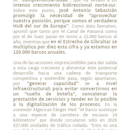
su
“complementariedad”
, que ha llevado a un
intenso crecimiento bidireccional norte-sur
.
Sobre este punto,
José Antonio Sebastián
promulgó la necesidad de “aprovechar
nuestra posición, porque somos el verdadero
HUB del sur de Europa”
. Como dato llamativo,
apuntó que tanto por el Canal de Panamá como
por el de Suez pasan en torno a 12.000 barcos al
año, mientras que
en el Estrecho de Gibraltar se
multiplica por diez esta cifra y ya estamos en
120.000 barcos anuales
.
Una de las acciones imprescindibles para dar salida
a esta carga creciente y alimentar este potencial
desarrollo hacia una cadena de transporte
competitiva y sostenible pasa, según apuntaron,
por
“generar capacidad” (= a nivel
infraestructural) para evitar convertirnos en
un “cuello de botella”, concatenar la
prestación de servicios y tender en lo posible
a la digitalización de los procesos
. En la
conexión Algeciras-Tánger Med “el barco sustituye
a una especie de carretera de escasos 14
kilómetros” por donde circularon sólo en 2025
527.000 unidades de tráfico rodado. “Esto es una