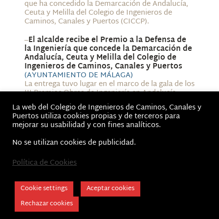
que ha concedido la Demarcación de Andalucía,
Ceuta y Melilla del Colegio de Ingenieros de
Caminos, Canales y Puertos (CICCP).
–
El alcalde recibe el Premio a la Defensa de
la Ingeniería que concede la Demarcación de
Andalucía, Ceuta y Melilla del Colegio de
Ingenieros de Caminos, Canales y Puertos
(AYUNTAMIENTO DE MÁLAGA)
La entrega tuvo lugar en el marco de la gala de los
III Premios Obras de Ingeniería en Andalucía,
celebrada en el Teatro de la Fundación
La web del Colegio de Ingenieros de Caminos, Canales y
CajaGranada de Granada
Puertos utiliza cookies propias y de terceros para
mejorar su usabilidad y con fines analíticos.
No se utilizan cookies de publicidad.
Inicio
Política de Cookies
Aviso Legal, Términos de Uso y Política de privacidad
Cookie Policy
Cookie settings
Aceptar cookies
CICCP Andalucía © 2026 | Colegio de Caminos
Rechazar cookies
Canales y Puertos - Demarcación Andalucía,