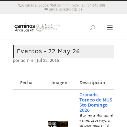
Granada (Sede): 958 089 999 | Sevilla: 954 643 188
andalucia@ciccp.es
Eventos - 22 May 26
por
admin
|
Jul 22, 2016
Fecha
Imagen
Descripción
Granada.
Torneo de MUS
Sto Domingo
2026
El torneo tendrá lugar el
viernes, 22 de mayo, a
las 17:00 horas, en “El