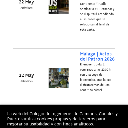
22 May
Continental” (Calle
Actividades
Seminario 11, Granada) y
se disputará atendiendo
a las bases que se
relacionan al final de
esta carta.
Málaga | Actos
del Patrón 2026
El encuentro dará
comienzo a las 20:30 h
22 May
con una copa de
bienvenida, tras la cual
Actividades
disfrutaremos de una
cena tipo cóctel.
La web del Colegio de Ingenieros de Caminos, Canales y
Puertos utiliza cookies propias y de terceros para
mejorar su usabilidad y con fines analíticos.