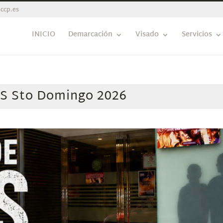
ccp.es
INICIO
Demarcación
Visado
Servicios
S Sto Domingo 2026