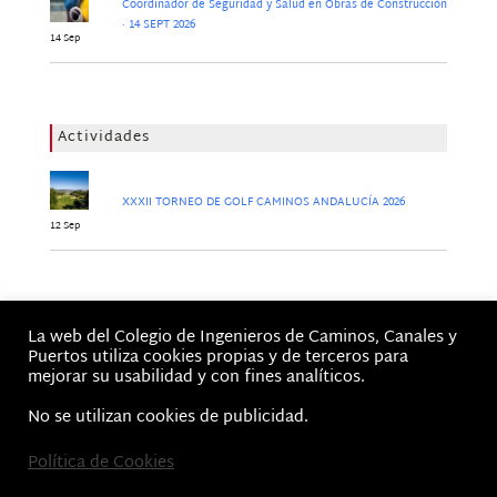
Coordinador de Seguridad y Salud en Obras de Construcción
· 14 SEPT 2026
14 Sep
Actividades
XXXII TORNEO DE GOLF CAMINOS ANDALUCÍA 2026
12 Sep
Jornadas
La web del Colegio de Ingenieros de Caminos, Canales y
No hay Jornadas
Puertos utiliza cookies propias y de terceros para
mejorar su usabilidad y con fines analíticos.
No se utilizan cookies de publicidad.
Política de Cookies
Inicio
Aviso Legal, Términos de Uso y Política de privacidad