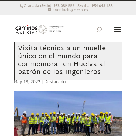
Granada (Sede): 958 089 999 | Sevilla: 954 643 188
andalucia@ciccp.es
Visita técnica a un muelle
único en el mundo para
conmemorar en Huelva al
patrón de los Ingenieros
May 18, 2022
|
Destacado