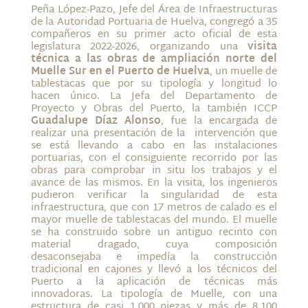
Peña López-Pazo, Jefe del Área de Infraestructuras
de la Autoridad Portuaria de Huelva, congregó a 35
compañeros en su primer acto oficial de esta
legislatura 2022-2026, organizando una
visita
técnica a las obras de ampliación norte del
Muelle Sur en el Puerto de Huelva
, un muelle de
tablestacas que por su tipología y longitud lo
hacen único. La Jefa del Departamento de
Proyecto y Obras del Puerto, la también ICCP
Guadalupe Díaz Alonso
, fue la encargada de
realizar una presentación de la intervención que
se está llevando a cabo en las instalaciones
portuarias, con el consiguiente recorrido por las
obras para comprobar in situ los trabajos y el
avance de las mismos. En la visita, los ingenieros
pudieron verificar la singularidad de esta
infraestructura, que con 17 metros de calado es el
mayor muelle de tablestacas del mundo. El muelle
se ha construido sobre un antiguo recinto con
material dragado, cuya composición
desaconsejaba e impedía la construcción
tradicional en cajones y llevó a los técnicos del
Puerto a la aplicación de técnicas más
innovadoras. La tipología de Muelle, con una
estructura de casi 1.000 piezas y más de 8.100