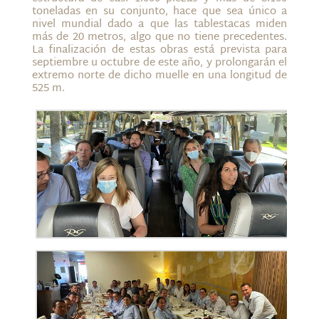
toneladas en su conjunto, hace que sea único a
nivel mundial dado a que las tablestacas miden
más de 20 metros, algo que no tiene precedentes.
La finalización de estas obras está prevista para
septiembre u octubre de este año, y prolongarán el
extremo norte de dicho muelle en una longitud de
525 m.