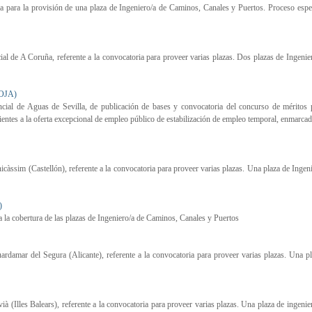
para la provisión de una plaza de Ingeniero/a de Caminos, Canales y Puertos. Proceso espe
al de A Coruña, referente a la convocatoria para proveer varias plazas. Dos plazas de Ingenie
OJA)
ial de Aguas de Sevilla, de publicación de bases y convocatoria del concurso de méritos p
dientes a la oferta excepcional de empleo público de estabilización de empleo temporal, enmarcad
àssim (Castellón), referente a la convocatoria para proveer varias plazas. Una plaza de Ingen
)
 la cobertura de las plazas de Ingeniero/a de Caminos, Canales y Puertos
damar del Segura (Alicante), referente a la convocatoria para proveer varias plazas. Una p
 (Illes Balears), referente a la convocatoria para proveer varias plazas. Una plaza de ingenie