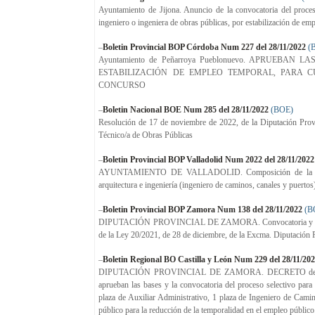
Ayuntamiento de Jijona. Anuncio de la convocatoria del proces
ingeniero o ingeniera de obras públicas, por estabilización de e
–
Boletin Provincial BOP Córdoba Num 227 del 28/11/2022
(
Ayuntamiento de Peñarroya Pueblonuevo. APRUE
ESTABILIZACIÓN DE EMPLEO TEMPORAL, PARA C
CONCURSO
–
Boletin Nacional BOE Num 285 del 28/11/2022
(BOE)
Resolución de 17 de noviembre de 2022, de la Diputación Provin
Técnico/a de Obras Públicas
–
Boletin Provincial BOP Valladolid Num 2022 del 28/11/2022
AYUNTAMIENTO DE VALLADOLID. Composición de la bolsa de 
arquitectura e ingeniería (ingeniero de caminos, canales y puertos
–
Boletin Provincial BOP Zamora Num 138 del 28/11/2022
(B
DIPUTACIÓN PROVINCIAL DE ZAMORA. Convocatoria y bases de 
de la Ley 20/2021, de 28 de diciembre, de la Excma. Diputación 
–
Boletin Regional BO Castilla y León Num 229 del 28/11/20
DIPUTACIÓN PROVINCIAL DE ZAMORA. DECRETO de 15 de nov
aprueban las bases y la convocatoria del proceso selectivo para
plaza de Auxiliar Administrativo, 1 plaza de Ingeniero de Camin
público para la reducción de la temporalidad en el empleo público