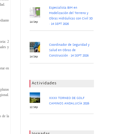
dad.
Especialista BIM en
Modelización del Terreno y
Obras Hidráulicas con Civil 3D
ediante
14 Sep
· 14 SEPT 2026
ria: 2
Coordinador de Seguridad y
nales y
Salud en Obras de
Construcción · 14 SEPT 2026
14 Sep
star en
Actividades
 plazas
gional.
XXXII TORNEO DE GOLF
CAMINOS ANDALUCÍA 2026
12 Sep
o de la