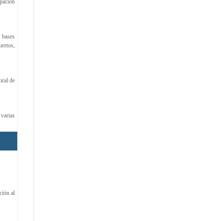
upación
 bases
uertos,
oral de
 varias
ción al