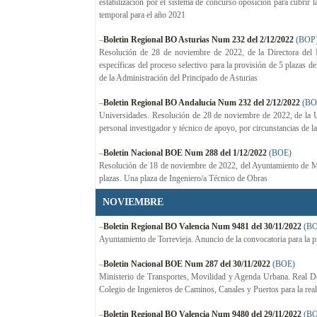
estabilización por el sistema de concurso oposición para cubrir l
temporal para el año 2021
–
Boletin Regional BO Asturias Num 232 del 2/12/2022
(BOP
Resolución de 28 de noviembre de 2022, de la Directora del I
específicas del proceso selectivo para la provisión de 5 plazas 
de la Administración del Principado de Asturias
–
Boletin Regional BO Andalucía Num 232 del 2/12/2022
(BO
Universidades. Resolución de 28 de noviembre de 2022, de la Uni
personal investigador y técnico de apoyo, por circunstancias de 
–
Boletin Nacional BOE Num 288 del 1/12/2022
(BOE)
Resolución de 18 de noviembre de 2022, del Ayuntamiento de Mó
plazas. Una plaza de Ingeniero/a Técnico de Obras
NOVIEMBRE
–
Boletin Regional BO Valencia Num 9481 del 30/11/2022
(B
Ayuntamiento de Torrevieja. Anuncio de la convocatoria para la 
–
Boletin Nacional BOE Num 287 del 30/11/2022
(BOE)
Ministerio de Transportes, Movilidad y Agenda Urbana. Real Dec
Colegio de Ingenieros de Caminos, Canales y Puertos para la reali
–
Boletin Regional BO Valencia Num 9480 del 29/11/2022
(B