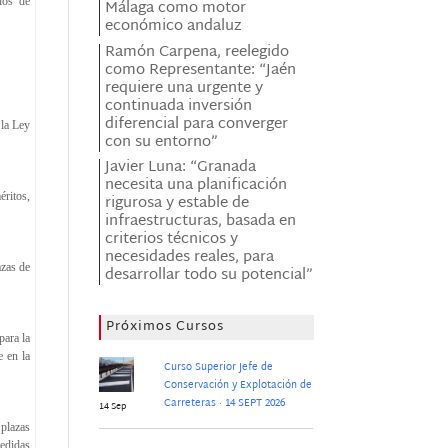
ios de
Málaga como motor
económico andaluz
Ramón Carpena, reelegido
como Representante: “Jaén
requiere una urgente y
continuada inversión
diferencial para converger
 la Ley
con su entorno”
Javier Luna: “Granada
necesita una planificación
éritos,
rigurosa y estable de
infraestructuras, basada en
criterios técnicos y
necesidades reales, para
azas de
desarrollar todo su potencial”
Próximos Cursos
ara la
e en la
Curso Superior Jefe de
Conservación y Explotación de
Carreteras · 14 SEPT 2026
14 Sep
 plazas
Medidas