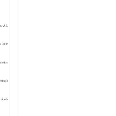
po A1,
 la OEP
puestos
cnico/a
cnico/a