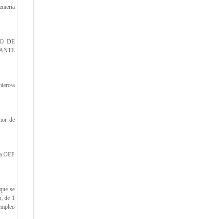
eniería
SO DE
IANTE
niero/a
ior de
la OEP
que se
n, de 1
 empleo