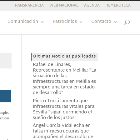
TRANSPARENCIA
WEB NACIONAL
AGENDA
HEMEROTECA
Comunicación
Patrocinios
Contacto
Últimas Noticias publicadas
Rafael de Linares,
Representante en Melilla: “La
situación de las
infraestructuras en Melilla es
siempre una tarea en estado
de desarrollo”
Pietro Tucci lamenta que
infraestructuras vitales para
Sevilla “sigan durmiendo el
Empleo
sueño de los justos”
medidas
Ángel García Vidal echa en
falta infraestructuras que
acompañen el desarrollo de