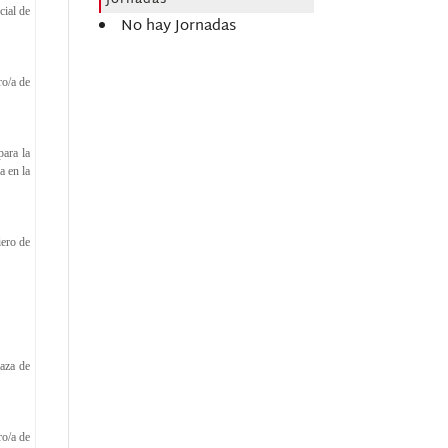
Jornadas
cial de
No hay Jornadas
ro/a de
ara la
a en la
iero de
laza de
ro/a de