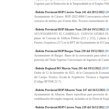
Urgentes para la Reducción de la Temporalidad en el Empleo Públi
–
Boletin Provincial BOP Cáceres Num 241 del 20/12/2022
(B
Ayuntamiento de Cáceres. BOP-2022-6066 Convocatoria cobertura
concurso de méritos por el turno libre. Proceso extraordinario de
–
Boletin Provincial BOP Alicante Num 239 del 19/12/2022
(B
AYUNTAMIENTO EL CAMPELLO. CONVOCATORIA PLAZAS. Que exi
plazas de Conserje de Edificio Público (211 y 212), 2 plazas 
Puertos-Arquitecto (217) en la RPT del Ayuntamiento de El Campel
–
Boletin Provincial BOP Burgos Num 239 del 19/12/2022
(B
Ayuntamiento de Burgos. Bases de la convocatoria para cubrir u
posesión del Título Superior Universitario de Ingeniero de Camin
–
Boletin Regional BO Murcia Num 291 del 19/12/2022
(BOP
Orden de 12 de diciembre de 2022, de la Consejería de Economía,
del Cuerpo Técnico, Escala de Arquitectos Técnicos e Ingenier
(Código BFT04C22-7).
–
Boletin Provincial BOP Albacete Num 147 del 16/12/2022
(
Ayuntamiento de Albacete. Bases específicas para provisión de 
estabilización del empleo temporal, incluidas en la Oferta de Em
–
Boletin Provincial BOP Cáceres Num 239 del 16/12/2022
(B