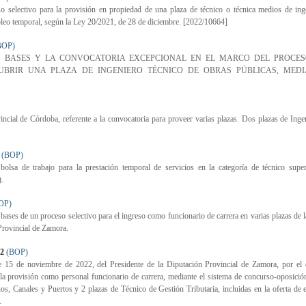
o selectivo para la provisión en propiedad de una plaza de técnico o técnica medios de ing
mpleo temporal, según la Ley 20/2021, de 28 de diciembre. [2022/10664]
BOP)
BAN LAS BASES Y LA CONVOCATORIA EXCEPCIONAL EN EL MARCO DEL PROCE
UBRIR UNA PLAZA DE INGENIERO TÉCNICO DE OBRAS PÚBLICAS, MED
cial de Córdoba, referente a la convocatoria para proveer varias plazas. Dos plazas de Inge
(BOP)
trabajo para la prestación temporal de servicios en la categoría de técnico super
).
OP)
un proceso selectivo para el ingreso como funcionario de carrera en varias plazas de 
Provincial de Zamora.
22
(BOP)
iembre de 2022, del Presidente de la Diputación Provincial de Zamora, por el 
 la provisión como personal funcionario de carrera, mediante el sistema de concurso-oposició
os, Canales y Puertos y 2 plazas de Técnico de Gestión Tributaria, incluidas en la oferta de
.