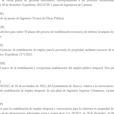
de varias plazas de personal funcionario, correspondientes a los procesos extraordinar
de 28 de diciembre. Expediente 2022/4738: 1 plaza de Ingeniero/a de Caminos
OP)
 de un puesto de Ingeniero Técnico de Obras Públicas
OP)
ctivo para cubrir 59 plazas del proceso de estabilización (concurso de méritos) al amparo de
s.
P)
l proceso de estabilización de empleo para la provisión en propiedad, mediante concurso de m
rtos. Expediente 2171/2022.
BOP)
 marco de la estabilización y excepcional estabilización del empleo público temporal. Dos pl
)
 16 de noviembre de 2022, del Ayuntamiento de Huesca, relativa a la convocatoria p
 de estabilización de empleo temporal, de una plaza de Ingeniero Superior Urbanismo, vacant
P)
 para la estabilización de empleo temporal y convocatoria para la cobertura en propiedad de
o de las disposiciones adicionales sexta y octava de la Ley 20/2021, de 28 de diciembre, de 