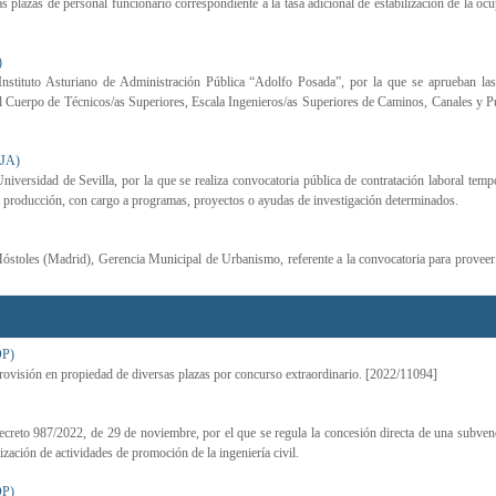
as plazas de personal funcionario correspondiente a la tasa adicional de estabilización de la oc
)
nstituto Asturiano de Administración Pública “Adolfo Posada”, por la que se aprueban las
del Cuerpo de Técnicos/as Superiores, Escala Ingenieros/as Superiores de Caminos, Canales y P
JA)
versidad de Sevilla, por la que se realiza convocatoria pública de contratación laboral temp
la producción, con cargo a programas, proyectos o ayudas de investigación determinados.
stoles (Madrid), Gerencia Municipal de Urbanismo, referente a la convocatoria para proveer
OP)
provisión en propiedad de diversas plazas por concurso extraordinario. [2022/11094]
reto 987/2022, de 29 de noviembre, por el que se regula la concesión directa de una subven
zación de actividades de promoción de la ingeniería civil.
OP)