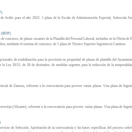
P)
 Avilés para el año 2022. 1 plaza de la Escala de Administración Especial, Subescala Ser
2
(BOP)
 de concurso, de plazas vacantes de la Plantilla del Personal Laboral, incluidas en la Oferta de
blica, mediante el sistema de concurso, de 1 plaza de Técnico Superior Ingeniero/a Caminos
cionales de estabilización para la provisión en propiedad de plazas de plantilla del Ayuntami
e la Ley 20/21, de 28 de diciembre, de medidas urgentes para la reducción de la temporalida
cial de Zamora, referente a la convocatoria para proveer varias plazas. Una plaza de Ingen
evieja (Alicante), referente a la convocatoria para proveer varias plazas. Una plaza de Ingen
)
de Selección. Aprobación de la convocatoria y las bases específicas del proceso select