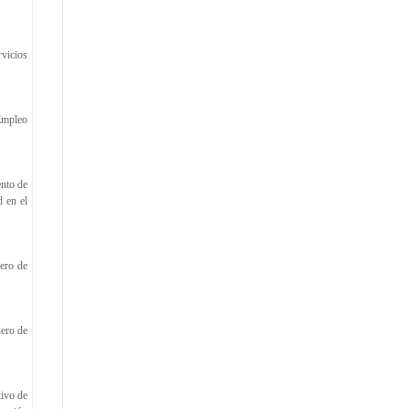
vicios
 Empleo
ento de
d en el
iero de
iero de
ivo de