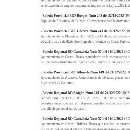
Ayuntamiento de Laredo. Convocatoria de pruebas selectivas 
estabilización de empleo temporal al amparo de la Ley 20/2021, 
–
Boletin Provincial BOP Burgos Num 242 del 22/12/2022
(B
Diputación Provincial de Burgos. Convocatoria para la provisión
–
Boletin Provincial BOP Cáceres Num 243 del 22/12/2022
(B
Ayuntamiento de Plasencia. BOP-2022-6233 Bases del proceso sele
20/2021, de 28 de diciembre. Ingeniero Técnico de Obras Pública
–
Boletin Regional BO Cantabria Num 57 del 21/12/2022
(BO
Ayuntamiento de Cartes. Bases reguladoras de la convocatoria de
de una plaza estructural de Ingeniero de Caminos, Canales y Pue
–
Boletin Provincial BOP Albacete Num 149 del 21/12/2022
(
Ayuntamiento de Albacete. Convocatoria de diversas plazas en el
Ingeniero/a de Caminos ..
–
Boletin Regional BO Aragón Num 245 del 21/12/2022
(BOP
AYUNTAMIENTO DE HUESCA. RESOLUCIÓN número 4456/2022, de
cobertura en propiedad, por el procedimiento de concurso libre
plantilla de personal funcionario.
–
Boletin Regional BO Cantabria Num 57 del 21/12/2022
(BO
Ayuntamiento de Castro Urdiales. Bases que regulan los procesos
ocupadas por personal laboral y funcionarios interinos al ampar