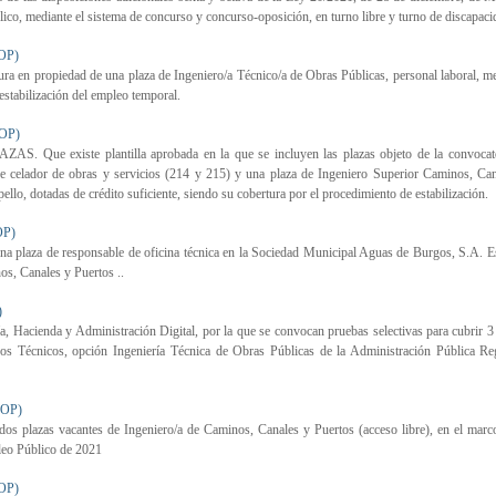
co, mediante el sistema de concurso y concurso-oposición, en turno libre y turno de discapaci
OP)
 en propiedad de una plaza de Ingeniero/a Técnico/a de Obras Públicas, personal laboral, m
 estabilización del empleo temporal.
OP)
ste plantilla aprobada en la que se incluyen las plazas objeto de la convocato
de celador de obras y servicios (214 y 215) y una plaza de Ingeniero Superior Caminos, Ca
lo, dotadas de crédito suficiente, siendo su cobertura por el procedimiento de estabilización.
OP)
na plaza de responsable de oficina técnica en la Sociedad Municipal Aguas de Burgos, S.A. E
os, Canales y Puertos ..
)
 Hacienda y Administración Digital, por la que se convocan pruebas selectivas para cubrir 3
os Técnicos, opción Ingeniería Técnica de Obras Públicas de la Administración Pública Re
BOP)
dos plazas vacantes de Ingeniero/a de Caminos, Canales y Puertos (acceso libre), en el marc
pleo Público de 2021
OP)