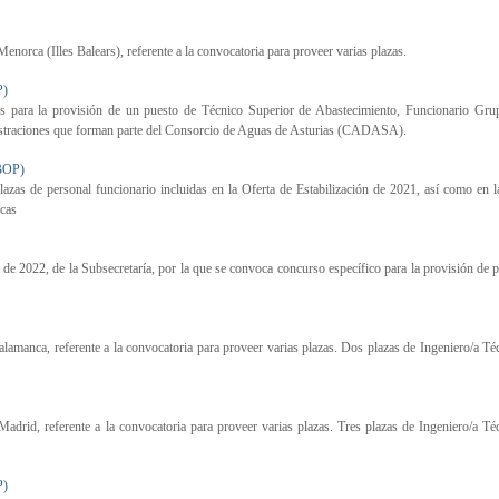
norca (Illes Balears), referente a la convocatoria para proveer varias plazas.
P)
para la provisión de un puesto de Técnico Superior de Abastecimiento, Funcionario Gru
nistraciones que forman parte del Consorcio de Aguas de Asturias (CADASA).
BOP)
azas de personal funcionario incluidas en la Oferta de Estabilización de 2021, así como en
icas
e de 2022, de la Subsecretaría, por la que se convoca concurso específico para la provisión de 
manca, referente a la convocatoria para proveer varias plazas. Dos plazas de Ingeniero/a Té
rid, referente a la convocatoria para proveer varias plazas. Tres plazas de Ingeniero/a Té
P)