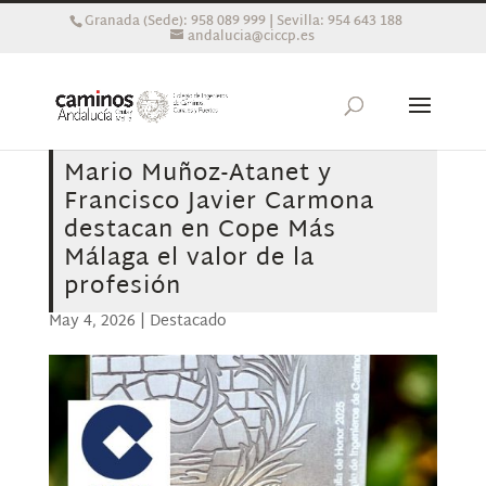
Granada (Sede): 958 089 999 | Sevilla: 954 643 188
andalucia@ciccp.es
Mario Muñoz-Atanet y
Francisco Javier Carmona
destacan en Cope Más
Málaga el valor de la
profesión
May 4, 2026
|
Destacado