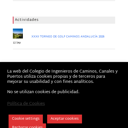
Actividades
XXXII TORNEO DE GOLF CAMINOS ANDALUCÍA 2026
12 Sep
Jornadas
La web del Colegio de Ingenieros de Caminos, Canales y
No hay Jornadas
Puertos utiliza cookies propias y de terceros para
mejorar su usabilidad y con fines analíticos.
No se utilizan cookies de publicidad.
Política de Cookies
Inicio
Aviso Legal, Términos de Uso y Política de privacidad
Cookie Policy
Cookie settings
Aceptar cookies
CICCP Andalucía © 2026 | Colegio de Caminos
Rechazar cookies