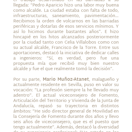
el trabajo desarrollado en las barriadas a su
llegada: “Pedro Aparicio hizo una labor muy buena
como alcalde. La ciudad estaba con falta de todo,
infraestructuras, saneamiento, pavimentación…
Recibimos la orden de volcarnos en las barriadas
periféricas y dotarlas de esos servicios mínimos. Y
así lo hicimos durante bastantes años”. E hizo
hincapié en los hitos alcanzados posteriormente
por la ciudad tanto con Celia Villalobos como con
su actual alcalde, Francisco de la Torre. Entre sus
aportaciones, destacó la iniciativa de dedicar calles
a ingenieros: “Sí, es verdad, pero fue una
propuesta mía que recibió muy bien nuestro
alcalde y fue el que realmente tomó la decisión”.
Por su parte,
Mario Muñoz-Atanet
, malagueño y
actualmente residente en Sevilla, puso en valor su
vocación: “La profesión siempre la he llevado muy
adentro”. El actual viceconsejero de Fomento,
Articulación del Territorio y Vivienda de la Junta de
Andalucía, repasó su trayectoria en distintos
ámbitos: “He sido director general de Movilidad en
la Consejería de Fomento durante dos años y llevo
seis años de viceconsejero, que es el puesto que
tengo actualmente”. Además, destacó la diversidad