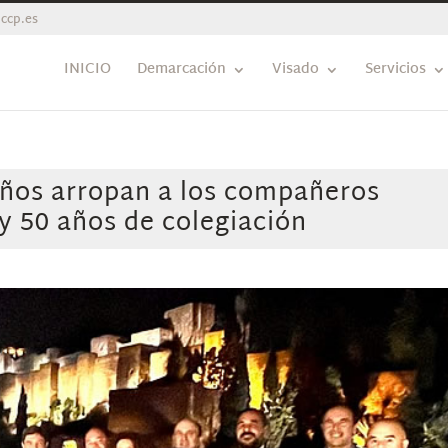
ccp.es
INICIO
Demarcación
Visado
Servicios
ños arropan a los compañeros
 y 50 años de colegiación