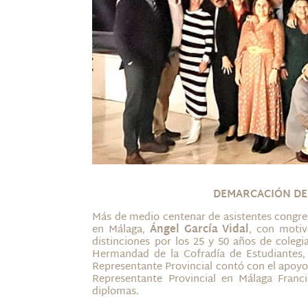
DEMARCACIÓN DE 
Más de medio centenar de asistentes congre
en Málaga,
Ángel García Vidal
, con motiv
distinciones por los 25 y 50 años de coleg
Hermandad de la Cofradía de Estudiantes, 
Representante Provincial contó con el apoyo e
Representante Provincial en Málaga Franc
diplomas.