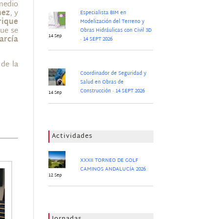
 medio
nez
, y
Especialista BIM en
rique
Modelización del Terreno y
que se
Obras Hidráulicas con Civil 3D
14 Sep
arcía
· 14 SEPT 2026
 de la
Coordinador de Seguridad y
Salud en Obras de
Construcción · 14 SEPT 2026
14 Sep
Actividades
XXXII TORNEO DE GOLF
CAMINOS ANDALUCÍA 2026
12 Sep