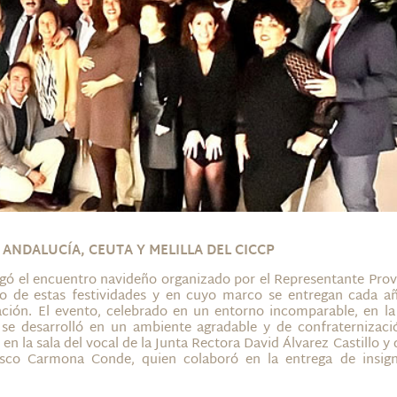
ANDALUCÍA, CEUTA Y MELILLA DEL CICCP
gó el encuentro navideño organizado por el Representante Prov
o de estas festividades y en cuyo marco se entregan cada añ
iación. El evento, celebrado en un entorno incomparable, en l
se desarrolló en un ambiente agradable y de confraternizació
n la sala del vocal de la Junta Rectora David Álvarez Castillo y 
isco Carmona Conde, quien colaboró en la entrega de insign