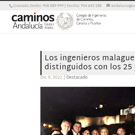
Granada (Sede): 958 089 999 | Sevilla: 954 643 188
andalucia@ci
Los ingenieros malague
distinguidos con los 25
Dic 9, 2022
|
Destacado