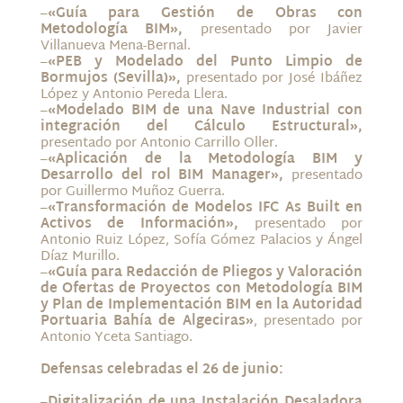
–
«Guía para Gestión de Obras con
Metodología BIM»,
presentado por Javier
Villanueva Mena-Bernal.
–
«PEB y Modelado del Punto Limpio de
Bormujos (Sevilla)»,
presentado por José Ibáñez
López y Antonio Pereda Llera.
–
«Modelado BIM de una Nave Industrial con
integración del Cálculo Estructural»,
presentado por Antonio Carrillo Oller.
–
«Aplicación de la Metodología BIM y
Desarrollo del rol BIM Manager»,
presentado
por Guillermo Muñoz Guerra.
–
«Transformación de Modelos IFC As Built en
Activos de Información»,
presentado por
Antonio Ruiz López, Sofía Gómez Palacios y Ángel
Díaz Murillo.
–
«Guía para Redacción de Pliegos y Valoración
de Ofertas de Proyectos con Metodología BIM
y Plan de Implementación BIM en la Autoridad
Portuaria Bahía de Algeciras»
, presentado por
Antonio Yceta Santiago.
Defensas celebradas el 26 de junio:
–
Digitalización de una Instalación Desaladora