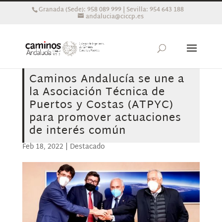
Granada (Sede): 958 089 999 | Sevilla: 954 643 188
andalucia@ciccp.es
Caminos Andalucía se une a
la Asociación Técnica de
Puertos y Costas (ATPYC)
para promover actuaciones
de interés común
Feb 18, 2022
|
Destacado