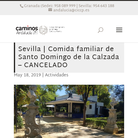
Granada (Sede): 958 089 999 | Sevilla: 954 643 188
andalucia@ciccp.es
Sevilla | Comida familiar de
Santo Domingo de la Calzada
– CANCELADO
May 18, 2019
|
Actividades