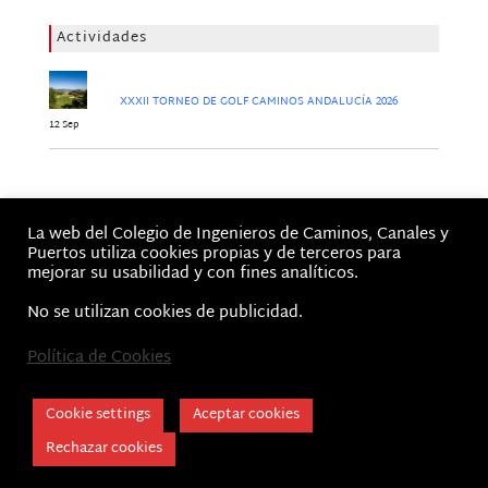
Actividades
XXXII TORNEO DE GOLF CAMINOS ANDALUCÍA 2026
12 Sep
Jornadas
La web del Colegio de Ingenieros de Caminos, Canales y
No hay Jornadas
Puertos utiliza cookies propias y de terceros para
mejorar su usabilidad y con fines analíticos.
No se utilizan cookies de publicidad.
Política de Cookies
Inicio
Aviso Legal, Términos de Uso y Política de privacidad
Cookie Policy
Cookie settings
Aceptar cookies
CICCP Andalucía © 2026 | Colegio de Caminos
Rechazar cookies
Canales y Puertos - Demarcación Andalucía,
Ceuta y Melilla