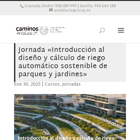
Granada (Sede): 958 089 999 | Sevilla: 954 643 188
andalucia@ciccp.es
Jornada «Introducción al
diseño y cálculo de riego
automático sostenible de
parques y jardines»
Ene 30, 2025
|
Cursos
,
Jornadas