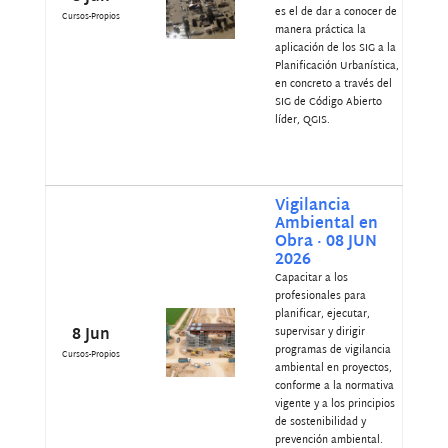
es el de dar a conocer de
Cursos-Propios
manera práctica la
aplicación de los SIG a la
Planificación Urbanística,
en concreto a través del
SIG de Código Abierto
líder, QGIS.
Vigilancia
Ambiental en
Obra · 08 JUN
2026
Capacitar a los
profesionales para
planificar, ejecutar,
8 Jun
supervisar y dirigir
programas de vigilancia
Cursos-Propios
ambiental en proyectos,
conforme a la normativa
vigente y a los principios
de sostenibilidad y
prevención ambiental.