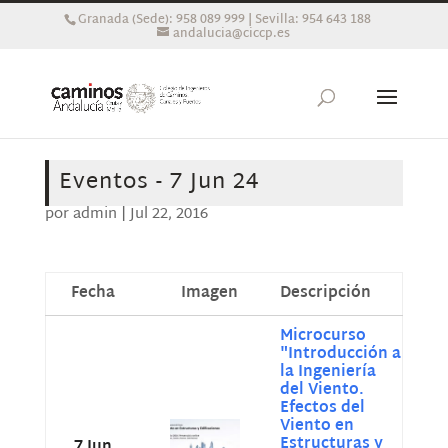
Granada (Sede): 958 089 999 | Sevilla: 954 643 188
andalucia@ciccp.es
Eventos - 7 Jun 24
por
admin
|
Jul 22, 2016
Fecha
Imagen
Descripción
Microcurso
"Introducción a
la Ingeniería
del Viento.
Efectos del
Viento en
Estructuras y
7 Jun