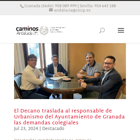
Granada (Sede): 958 089 999 | Sevilla: 954 643 188
andalucia@ciccp.es
El Decano traslada al responsable de
Urbanismo del Ayuntamiento de Granada
las demandas colegiales
Jul 23, 2024
|
Destacado