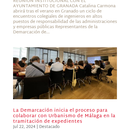
REUNIÓN INSTITUCIONAL CON EL
AYUNTAMIENTO DE GRANADA Catalina Carmona
abrirá tras el verano en Granado un ciclo de
encuentros colegiales de ingenieros en altos
puestos de responsabilidad de las administraciones
y empresas públicas Representantes de la
Demarcación de...
La Demarcación inicia el proceso para
colaborar con Urbanismo de Málaga en la
tramitación de expedientes
Jul 22, 2024
|
Destacado