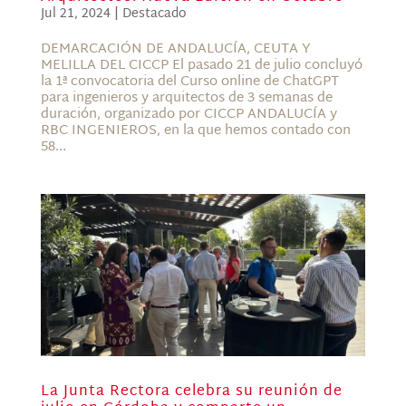
Jul 21, 2024
|
Destacado
DEMARCACIÓN DE ANDALUCÍA, CEUTA Y
MELILLA DEL CICCP El pasado 21 de julio concluyó
la 1ª convocatoria del Curso online de ChatGPT
para ingenieros y arquitectos de 3 semanas de
duración, organizado por CICCP ANDALUCÍA y
RBC INGENIEROS, en la que hemos contado con
58...
La Junta Rectora celebra su reunión de