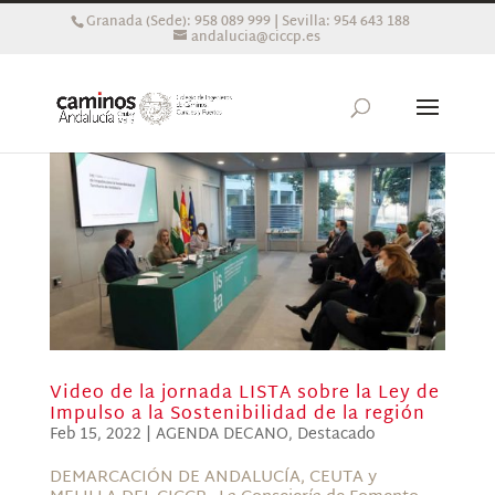
Granada (Sede): 958 089 999 | Sevilla: 954 643 188
andalucia@ciccp.es
Video de la jornada LISTA sobre la Ley de
Impulso a la Sostenibilidad de la región
Feb 15, 2022
|
AGENDA DECANO
,
Destacado
DEMARCACIÓN DE ANDALUCÍA, CEUTA y