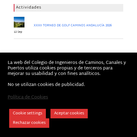
Actividades
XXXII TORNEO DE GOLF CAMINOS ANDALUCÍA 2026
12 Sep
Jornadas
La web del Colegio de Ingenieros de Caminos, Canales y
No hay Jornadas
Puertos utiliza cookies propias y de terceros para
mejorar su usabilidad y con fines analíticos.
No se utilizan cookies de publicidad.
Política de Cookies
Inicio
Aviso Legal, Términos de Uso y Política de privacidad
Cookie Policy
Cookie settings
Aceptar cookies
CICCP Andalucía © 2026 | Colegio de Caminos
Rechazar cookies
Canales y Puertos - Demarcación Andalucía,
Ceuta y Melilla